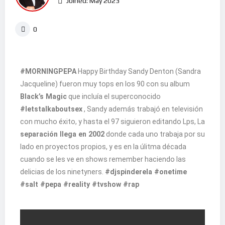
Joined: May 2023
0
#MORNINGPEPA
Happy Birthday Sandy Denton (Sandra
Jacqueline) fueron muy tops en los 90 con su album
Black’s Magic
que incluía el superconocido
#letstalkaboutsex
, Sandy además trabajó en televisión
con mucho éxito, y hasta el 97 siguieron editando Lps, La
separación llega en 2002
donde cada uno trabaja por su
lado en proyectos propios, y es en la úlitma década
cuando se les ve en shows remember haciendo las
delicias de los ninetyners.
#djspinderela #onetime
#salt #pepa #reality #tvshow #rap