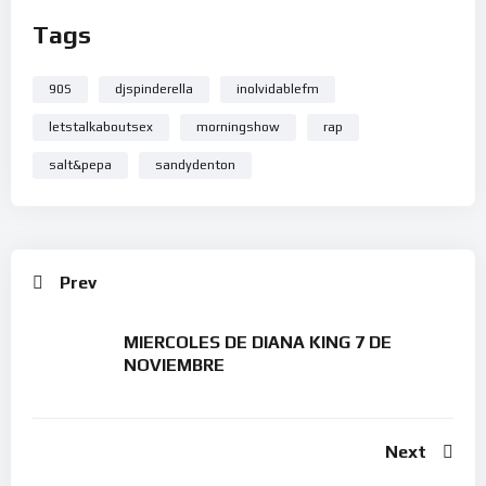
Tags
90S
djspinderella
inolvidablefm
letstalkaboutsex
morningshow
rap
salt&pepa
sandydenton
Prev
MIERCOLES DE DIANA KING 7 DE
NOVIEMBRE
Next