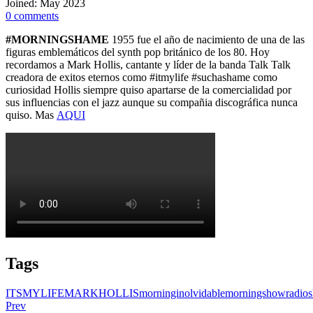
Joined: May 2023
0
comments
#MORNINGSHAME
1955 fue el año de nacimiento de una de las
figuras emblemáticos del synth pop británico de los 80. Hoy
recordamos a Mark Hollis, cantante y líder de la banda Talk Talk
creadora de exitos eternos como #itmylife #suchashame como
curiosidad Hollis siempre quiso apartarse de la comercialidad por
sus influencias con el jazz aunque su compañia discográfica nunca
quiso. Mas
AQUI
Tags
ITSMYLIFE
MARKHOLLIS
morninginolvidable
morningshow
radio
Prev