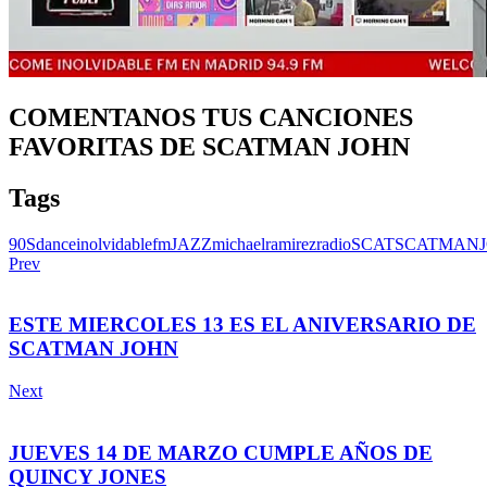
COMENTANOS TUS CANCIONES
FAVORITAS DE SCATMAN JOHN
Tags
90S
dance
inolvidablefm
JAZZ
michaelramirez
radio
SCAT
SCATMAN
Prev
ESTE MIERCOLES 13 ES EL ANIVERSARIO DE
SCATMAN JOHN
Next
JUEVES 14 DE MARZO CUMPLE AÑOS DE
QUINCY JONES