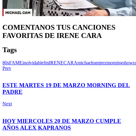
COMENTANOS TUS CANCIONES
FAVORITAS DE IRENE CARA
Tags
80s
FAME
inolvidablefm
IRENECARA
michaelramirez
morningshow
r
Prev
ESTE MARTES 19 DE MARZO MORNING DEL
PADRE
Next
HOY MIERCOLES 20 DE MARZO CUMPLE
AÑOS ALEX KAPRANOS