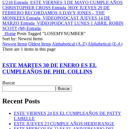
U218
Entrada
ESTE VIERNES 3 DE MAYO CUMPLE AÑOS
CHRISTOPHER CROSS
Entrada
HOY JUEVES 29 DE
FEBRERO RECORDAMOS A DAVY JONES – THE
MONKEES
Entrada
VIDEOPODCAST JUEVES 14 DE
MARZO
Entrada
VIDEOPODCAST LUNES 1 ABRIL ROBIN
SCOTT (M)
Entrada
Home
Posts Tagged "LOSEMYNUMBER"
Sort by: Newest Items
Newest Items
Oldest Items
Alphabetical (A-Z)
Alphabetical (Z-A)
There are 1 items in this page
ESTE MARTES 30 DE ENERO ES EL
CUMPLEAÑOS DE PHIL COLLINS
Buscar
Buscar
Recent Posts
ESTE VIERNES 24 ES EL CUMPLEAÑOS DE PATTY
LABELLE
ESTE JUEVES 23 CUMPLE AÑOS HEIDI RANGE
ESTE MIERCOLES 22 ES EL ANIVERSARIO DEL