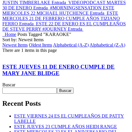
JUSTIN TIMBERLAKE
Entrada
VIDEOPODCAST MARTES
30 DE ENERO
Entrada
#MORNINGSENSATION ESTE
MIERCOLES 22 MICHAEL HUTCHENCE
Entrada
ESTE
MERCOLES 21 DE FEBRERO CUMPLE AÑOS TIZIANO
FERRO
Entrada
ESTE 22 DE ENERO ES EL CUMPLEAÑOS
DE STEVE PERRY #JOURNEY
Entrada
Home
Posts Tagged "KARAOKE"
Sort by: Newest Items
Newest Items
Oldest Items
Alphabetical (A-Z)
Alphabetical (Z-A)
There are 1 items in this page
ESTE JUEVES 11 DE ENERO CUMPLE DE
MARY JANE BLIDGE
Buscar
Buscar
Recent Posts
ESTE VIERNES 24 ES EL CUMPLEAÑOS DE PATTY
LABELLE
ESTE JUEVES 23 CUMPLE AÑOS HEIDI RANGE
ESTE MIERCOLES 22 ES EL ANIVERSARIO DEL