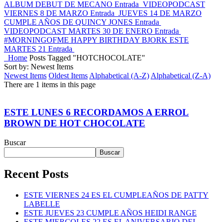
ALBUM DEBUT DE MECANO
Entrada
VIDEOPODCAST
VIERNES 8 DE MARZO
Entrada
JUEVES 14 DE MARZO
CUMPLE AÑOS DE QUINCY JONES
Entrada
VIDEOPODCAST MARTES 30 DE ENERO
Entrada
#MORNINGOFME HAPPY BIRTHDAY BJORK ESTE
MARTES 21
Entrada
Home
Posts Tagged "HOTCHOCOLATE"
Sort by: Newest Items
Newest Items
Oldest Items
Alphabetical (A-Z)
Alphabetical (Z-A)
There are 1 items in this page
ESTE LUNES 6 RECORDAMOS A ERROL
BROWN DE HOT CHOCOLATE
Buscar
Buscar
Recent Posts
ESTE VIERNES 24 ES EL CUMPLEAÑOS DE PATTY
LABELLE
ESTE JUEVES 23 CUMPLE AÑOS HEIDI RANGE
ESTE MIERCOLES 22 ES EL ANIVERSARIO DEL