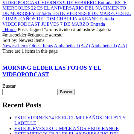
VIDEOPODCAST VIERNES 9 DE FEBRERO
Entrada
ESTE
MIERCOLES 22 ES EL ANIVERSARIO DEL NACIMIENTO
DE MORRISEY
Entrada
ESTE VIERNES 8 DE MARZO ES EL
CUMPLEAÑOS DE TOM CHAPLIN #KEANE
Entrada
VIDEOPODCAST JUEVES 7 DE MARZO
Entrada
Home
Posts Tagged "#fotos #video #radioshow #galeria
#museoelder #etiquetate #erestu"
Sort by: Newest Items
Newest Items
Oldest Items
Alphabetical (A-Z)
Alphabetical (Z-A)
There are 1 items in this page
MORNING ELDER LAS FOTOS Y EL
VIDEOPODCAST
Buscar
Buscar
Recent Posts
ESTE VIERNES 24 ES EL CUMPLEAÑOS DE PATTY
LABELLE
ESTE JUEVES 23 CUMPLE AÑOS HEIDI RANGE
ESTE MIERCOLES 22 ES EL ANIVERSARIO DEL