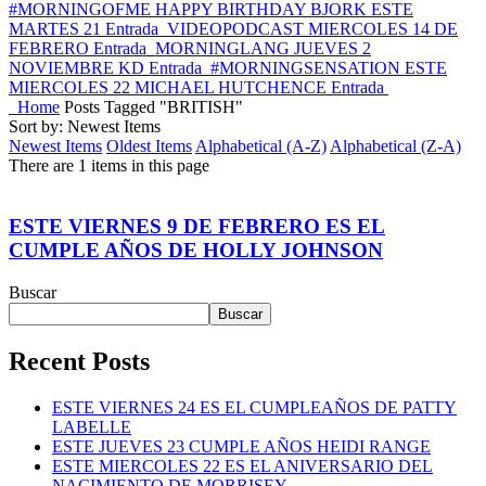
#MORNINGOFME HAPPY BIRTHDAY BJORK ESTE
MARTES 21
Entrada
VIDEOPODCAST MIERCOLES 14 DE
FEBRERO
Entrada
MORNINGLANG JUEVES 2
NOVIEMBRE KD
Entrada
#MORNINGSENSATION ESTE
MIERCOLES 22 MICHAEL HUTCHENCE
Entrada
Home
Posts Tagged "BRITISH"
Sort by: Newest Items
Newest Items
Oldest Items
Alphabetical (A-Z)
Alphabetical (Z-A)
There are 1 items in this page
ESTE VIERNES 9 DE FEBRERO ES EL
CUMPLE AÑOS DE HOLLY JOHNSON
Buscar
Buscar
Recent Posts
ESTE VIERNES 24 ES EL CUMPLEAÑOS DE PATTY
LABELLE
ESTE JUEVES 23 CUMPLE AÑOS HEIDI RANGE
ESTE MIERCOLES 22 ES EL ANIVERSARIO DEL
NACIMIENTO DE MORRISEY